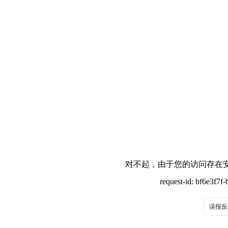
对不起，由于您的访问存在安
request-id: bf6e3f7
误报反