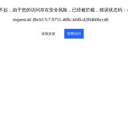
不起，由于您的访问存在安全风险，已经被拦截，错误状态码：4
request-id: 8bcb17c7-9751-408c-bf49-d2f04b0bccd6
误报反馈
官网访问