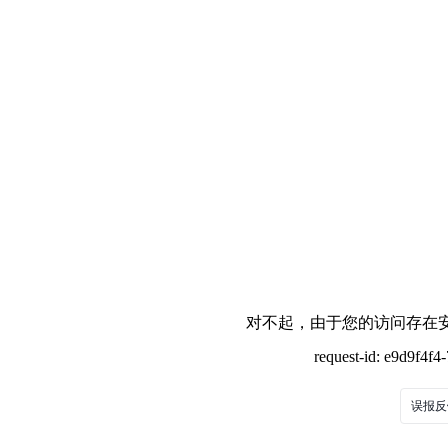
对不起，由于您的访问存在安
request-id: e9d9f4f
误报反