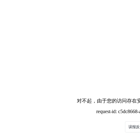
对不起，由于您的访问存在安
request-id: c5dc866
误报反