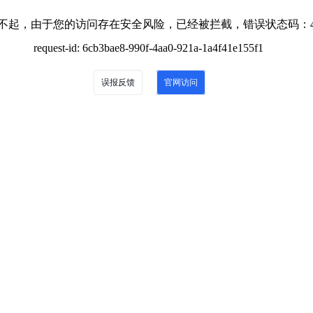
不起，由于您的访问存在安全风险，已经被拦截，错误状态码：4
request-id: 6cb3bae8-990f-4aa0-921a-1a4f41e155f1
误报反馈
官网访问