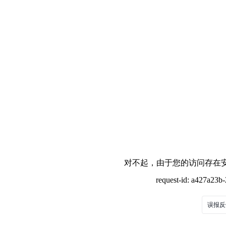
对不起，由于您的访问存在安
request-id: a427a23
误报反