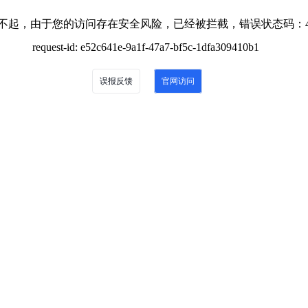
不起，由于您的访问存在安全风险，已经被拦截，错误状态码：4
request-id: e52c641e-9a1f-47a7-bf5c-1dfa309410b1
误报反馈
官网访问